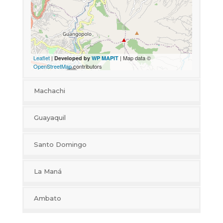
Leaflet
|
| Map data ©
Developed by
WP MAPIT
OpenStreetMap
contributors
Machachi
+
Guayaquil
−
+
Santo Domingo
−
+
La Maná
−
+
Ambato
−