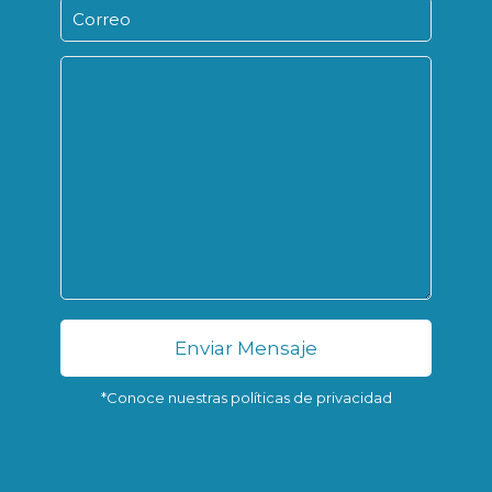
Leaflet
|
| Map data ©
Developed by
WP MAPIT
OpenStreetMap
contributors
*Conoce nuestras políticas de privacidad