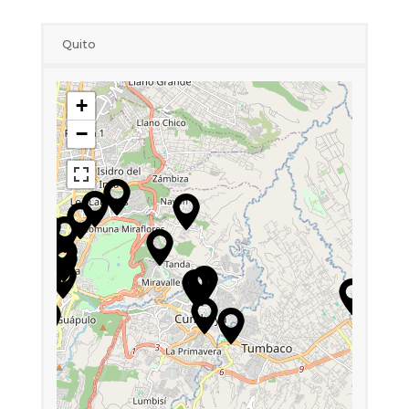
Quito
+
−