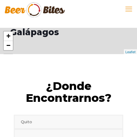
Galápagos
+
−
Leaflet
¿Donde
Encontrarnos?
Quito